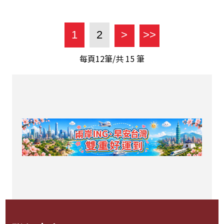
1
2
>
>>
每頁12筆/共
15
筆