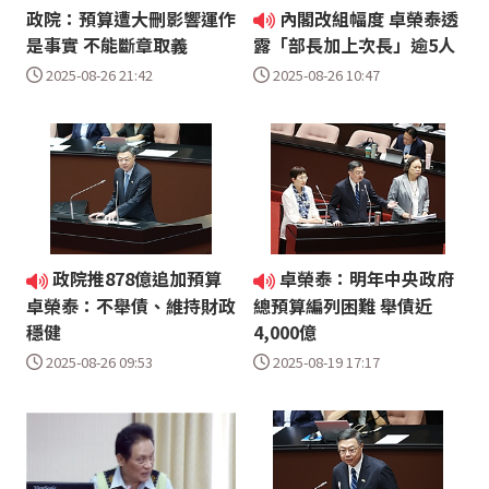
政院：預算遭大刪影響運作
內閣改組幅度 卓榮泰透
是事實 不能斷章取義
露「部長加上次長」逾5人
2025-08-26 21:42
2025-08-26 10:47
政院推878億追加預算
卓榮泰：明年中央政府
卓榮泰：不舉債、維持財政
總預算編列困難 舉債近
穩健
4,000億
2025-08-26 09:53
2025-08-19 17:17