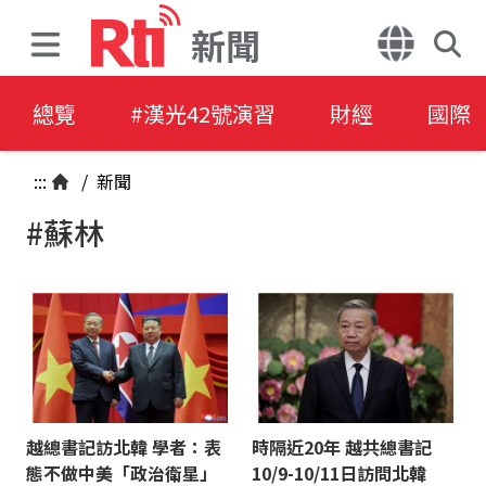
新聞
總覽
#漢光42號演習
財經
國際
:::
/
新聞
#蘇林
越總書記訪北韓 學者：表
時隔近20年 越共總書記
態不做中美「政治衛星」
10/9-10/11日訪問北韓