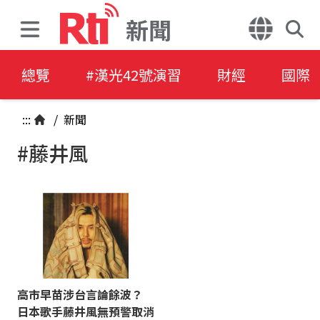
新聞
總覽
#漢光42號演習
財經
國際
:::
/
新聞
#藤井風
高市早苗涉台言論餘波？
日本歌手藤井風無預警取消