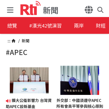
新聞
總覽
#漢光42號演習
兩岸
財經
:::
/
新聞
#APEC
擴大公衛影響力 台灣資
外交部：中國須遵守APEC
所有會員平等參與核心原則
助APEC設新基金