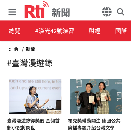
新聞
總覽
#漢光42號演習
財經
國際
:::
/
新聞
#臺灣漫遊錄
臺灣漫遊錄得獎後 金翎首
布克獎帶動關注 德國公共
部小說將問世
廣播專題介紹台灣文學