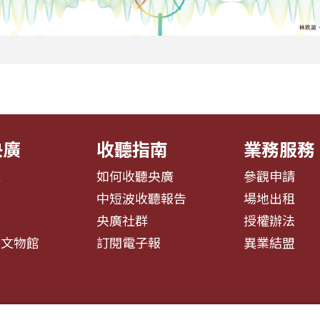
央廣
收聽指南
業務服務
息
如何收聽央廣
參觀申請
告
中短波收聽報告
場地出租
募
央廣社群
授權辦法
播文物館
訂閱電子報
異業結盟