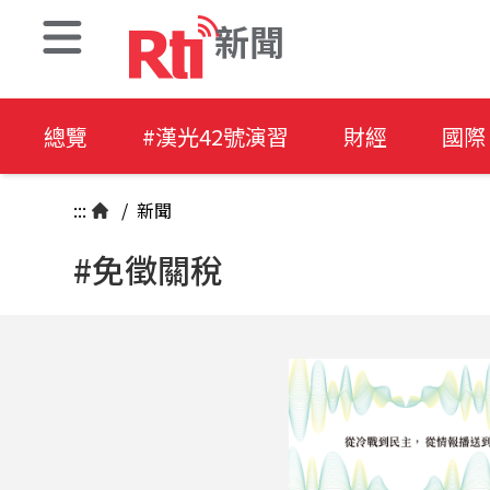
新聞
總覽
#漢光42號演習
財經
國際
:::
/
新聞
#免徵關稅