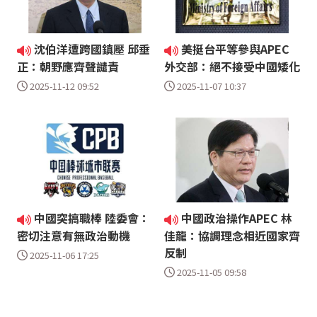
沈伯洋遭跨國鎮壓 邱垂
美挺台平等參與APEC
正：朝野應齊聲譴責
外交部：絕不接受中國矮化
2025-11-12 09:52
2025-11-07 10:37
中國突搞職棒 陸委會：
中國政治操作APEC 林
密切注意有無政治動機
佳龍：協調理念相近國家齊
反制
2025-11-06 17:25
2025-11-05 09:58