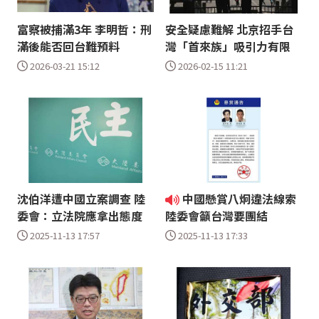
富察被捕滿3年 李明哲：刑
安全疑慮難解 北京招手台
滿後能否回台難預料
灣「首來族」吸引力有限
2026-03-21 15:12
2026-02-15 11:21
沈伯洋遭中國立案調查 陸
中國懸賞八炯違法線索
委會：立法院應拿出態度
陸委會籲台灣要團結
2025-11-13 17:57
2025-11-13 17:33