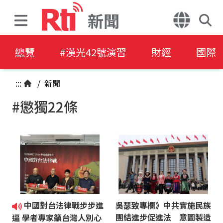
新聞
總覽
#漢光42號演習
財經
國際
:::
/
新聞
#懲獨22條
中國對台法律戰步步進
吳瑟致專欄》中共實施民族
團結進步促進法 意圖製造
逼 學者專家籲台灣人別心