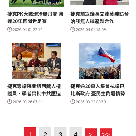
捷克PK大戰爆冷勝丹麥 睽
捷克前眾議長艾達莫娃訪台
違20年再闖世足賽
洽談無人機產製合作
2026-04-01 22:12
2026-04-01 15:09
捷克眾議院關切西藏人權
捷克逾20萬人集會抗議巴
議員、學者齊批中共壓迫
比斯政府 憂民主倒退情勢
2026-03-26 07:44
2026-03-22 08:59
1
2
3
4
>
>>