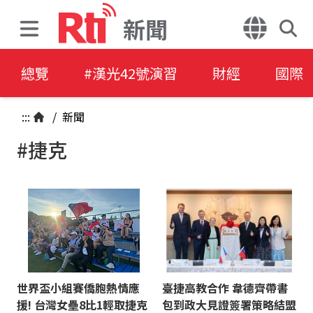
新聞
總覽
#漢光42號演習
財經
國際
:::
/
新聞
#捷克
世界盃小組賽僑胞熱情應
臺捷高教合作 韋德齊帶書
援! 台灣女壘8比1輕取捷克
包到政大見證簽署策略結盟