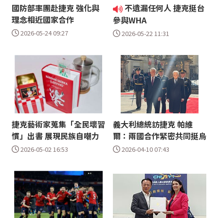
國防部率團赴捷克 強化與
不遺漏任何人 捷克挺台
理念相近國家合作
參與WHA
2026-05-24 09:27
2026-05-22 11:31
捷克藝術家蒐集「全民壞習
義大利總統訪捷克 帕維
慣」出書 展現民族自嘲力
爾：兩國合作緊密共同挺烏
2026-05-02 16:53
2026-04-10 07:43