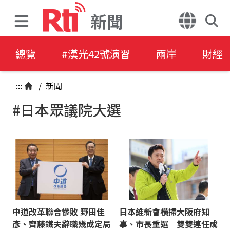
新聞
總覽
#漢光42號演習
兩岸
財經
:::
/
新聞
#日本眾議院大選
中道改革聯合慘敗 野田佳
日本維新會橫掃大阪府知
彥、齊藤鐵夫辭職幾成定局
事、市長重選 雙雙連任成