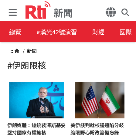
新聞
總覽
#漢光42號演習
財經
國際
:::
/
新聞
#伊朗限核
伊朗媒體：總統裴澤斯基安
美伊談判就核議題陷分歧
堅持國家有權擁核
縮限野心盼改簽備忘錄