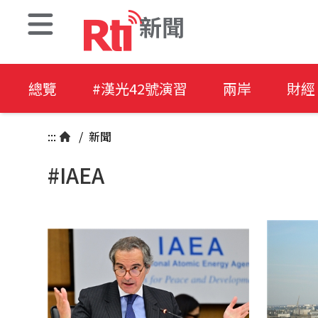
新聞
總覽
#漢光42號演習
兩岸
財經
:::
/
新聞
#IAEA