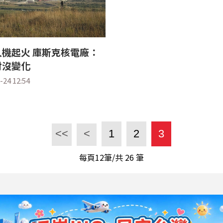
機起火 庫斯克核電廠：
射沒變化
-24 12:54
<<
<
1
2
3
每頁12筆/共
26
筆