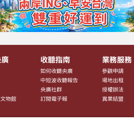
央廣
收聽指南
業務服務
息
如何收聽央廣
參觀申請
告
中短波收聽報告
場地出租
募
央廣社群
授權辦法
播文物館
訂閱電子報
異業結盟
安全政策聲明
服務條款
隱私權條款