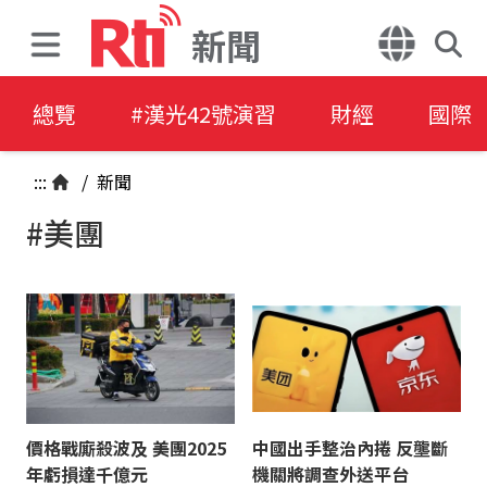
新聞
總覽
#漢光42號演習
財經
國際
:::
/
新聞
#美團
價格戰廝殺波及 美團2025
中國出手整治內捲 反壟斷
年虧損達千億元
機關將調查外送平台