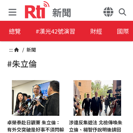
新聞
總覽
#漢光42號演習
財經
國際
:::
/
新聞
#朱立倫
卓榮泰赴日觀賽 朱立倫：
涉違反集遊法 北檢傳喚朱
有外交突破是好事不須閃躲
立倫、楊智伃說明後請回