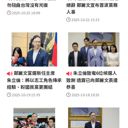
勿扭曲台灣沒有光復
總辭 鄭麗文宣布首波黨務
人事
2025-10-25 16:09
2025-10-22 15:23
鄭麗文當選新任主席
朱立倫致電6位候選人
朱立倫：將以志工角色傳承
致謝 透露已向鄭麗文表達
經驗、盼國民黨更團結
恭喜
2025-10-19 15:39
2025-10-18 18:35