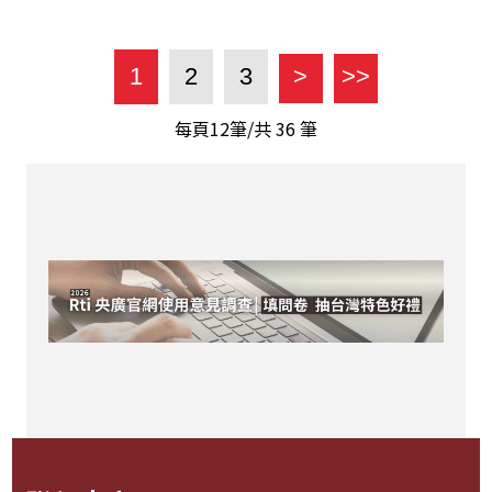
1
2
3
>
>>
每頁12筆/共
36
筆