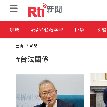
新聞
總覽
#漢光42號演習
財經
國際
:::
/
新聞
#台法關係