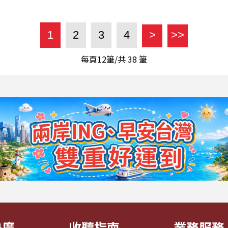
1
2
3
4
>
>>
每頁12筆/共
38
筆
央廣
收聽指南
業務服務