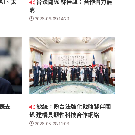
AI、太
台法關係 林佳龍：合作潛力無
窮
2026-06-09 14:29
表支
總統：盼台法強化戰略夥伴關
係 建構具韌性科技合作網絡
2026-05-28 11:08