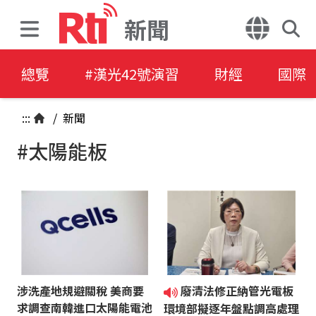
新聞
總覽
#漢光42號演習
財經
國際
:::
/
新聞
#太陽能板
涉洗產地規避關稅 美商要
廢清法修正納管光電板
求調查南韓進口太陽能電池
環境部擬逐年盤點調高處理