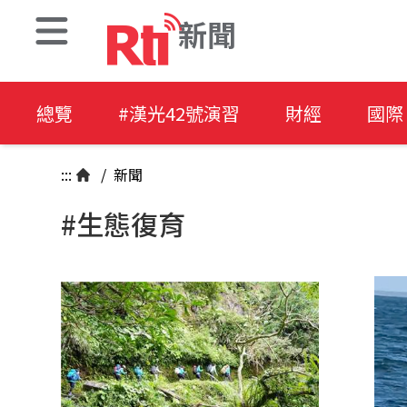
新聞
總覽
#漢光42號演習
財經
國際
:::
/
新聞
#生態復育