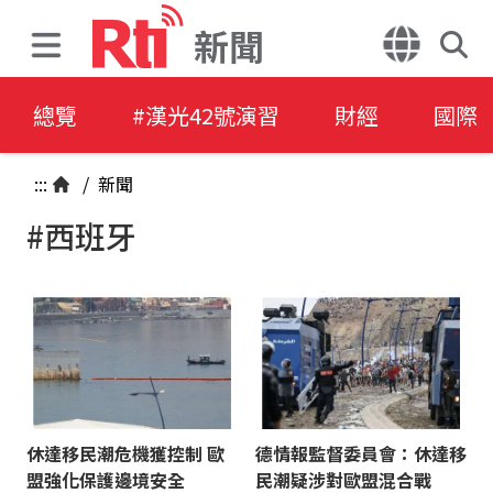
新聞
總覽
#漢光42號演習
財經
國際
:::
/
新聞
#西班牙
休達移民潮危機獲控制 歐
德情報監督委員會：休達移
盟強化保護邊境安全
民潮疑涉對歐盟混合戰