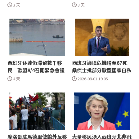
3 天
3 天
西班牙休達仍滯留數千移
西班牙邊境危機增至67死
民 歐盟8/4召開緊急會議
桑傑士批部分歐盟國家自私
4 天
2026-08-01 19:05
摩洛哥駐馬德里使館外反移
大量移民湧入西班牙北非飛