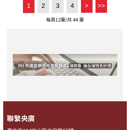
1
2
3
4
>
>>
每頁12筆/共
44
筆
聯繫央廣