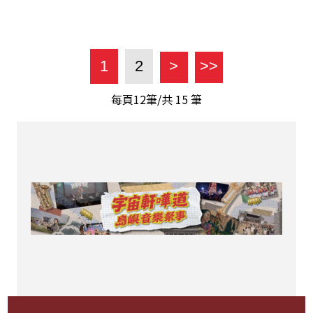
1
2
>
>>
每頁12筆/共
15
筆