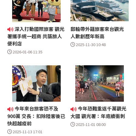
深入打動國際旅客 觀光
郵輪帶外籍旅客來台觀光
人數創歷年新高
署攜手統一超商 共築旅人
便利店
2025-11-30 10:48
2026-01-06 11:35
今年來台旅客恐不及
今年恐難重返千萬觀光
900萬 交長：扣除陸客後已
大國 觀光署：年底續衝刺
快超越疫前
2025-11-01 08:00
2025-11-13 17:01