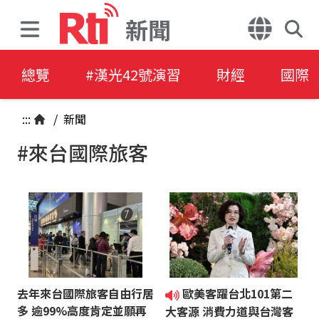
新聞
總覽
#漢光42號演習
財經
國際
:::
/
新聞
#來台國際旅客
去年來台國際旅客自由行居
歐美客躍台北101第二
多 逾99%高度肯定並願再
大客源 消費力道與台灣客