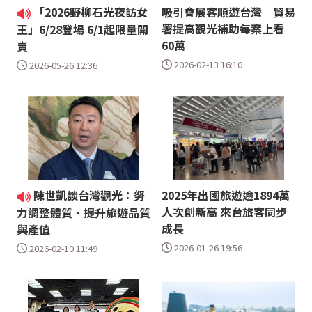
「2026野柳石光夜訪女
吸引會展客順遊台灣 貿易
署提高觀光補助每案上看
王」6/28登場 6/1起限量開
60萬
賣
2026-02-13 16:10
2026-05-26 12:36
陳世凱談台灣觀光：努
2025年出國旅遊逾1894萬
人次創新高 來台旅客同步
力調整體質、提升旅遊品質
成長
與產值
2026-01-26 19:56
2026-02-10 11:49