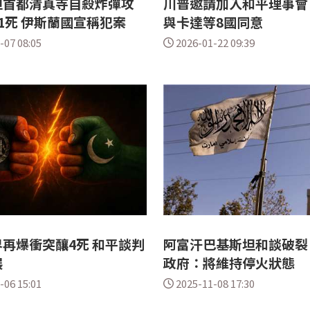
坦首都清真寺自殺炸彈攻
川普邀請加入和平理事會
1死 伊斯蘭國宣稱犯案
與卡達等8國同意
-07 08:05
2026-01-22 09:39
再爆衝突釀4死 和平談判
阿富汗巴基斯坦和談破裂
展
政府：將維持停火狀態
-06 15:01
2025-11-08 17:30