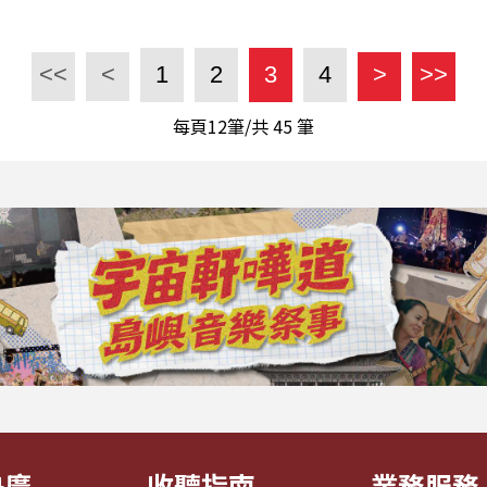
<<
<
1
2
3
4
>
>>
每頁12筆/共
45
筆
央廣
收聽指南
業務服務