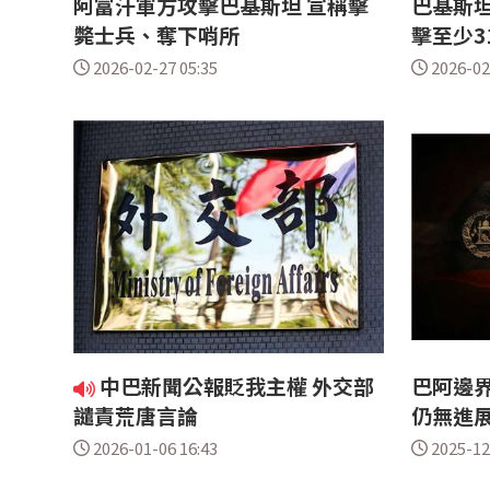
阿富汗軍方攻擊巴基斯坦 宣稱擊
巴基斯
斃士兵、奪下哨所
擊至少3
2026-02-27 05:35
2026-02
中巴新聞公報貶我主權 外交部
巴阿邊界
譴責荒唐言論
仍無進
2026-01-06 16:43
2025-12