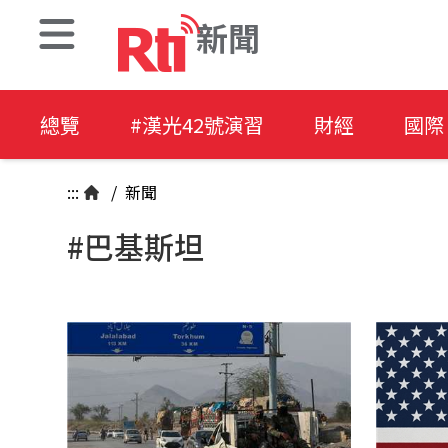
新聞
總覽
#漢光42號演習
財經
國際
:::
/
新聞
#巴基斯坦