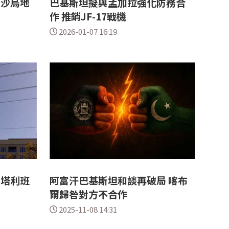
 沙烏地
巴基斯坦擬與孟加拉強化防務合
作 推銷JF-17戰機
2026-01-07 16:19
 塔利班
阿富汗巴基斯坦和談再破局 喀布
爾歸咎對方不合作
2025-11-08 14:31