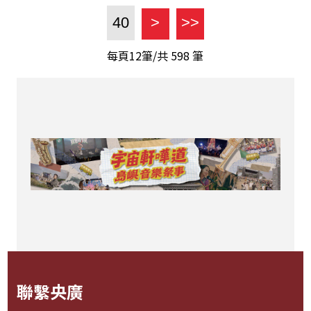
40
>
>>
每頁12筆/共
598
筆
聯繫央廣