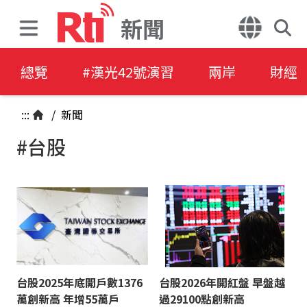
新聞
總覽
#漢光42號演習
兩岸
財經
:::
/
新聞
#台股
台股2025年底開戶數1376
台股2026年開紅盤 早盤越
萬創新高 年增55萬戶
過29100點創新高