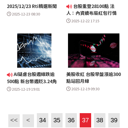
2025/12/23 Rti精選新聞
台股重登28100點 法
人：內資續布局紅包行情
2025-12-23 08:30
2025-12-22 17:15
AI疑慮台股週線跌逾
美股收紅 台股早盤漲逾300
點站回月線
500點 新台幣週貶3.24角
2025-12-19 09:30
2025-12-19 19:01
<<
<
34
35
36
37
38
39