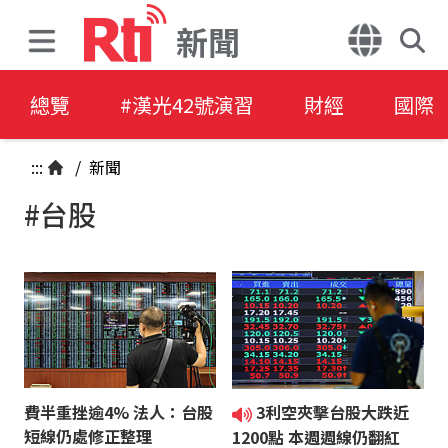
新聞
總覽
#漢光42號演習
財經
國際
:::
/
新聞
#台股
費半重挫逾4% 法人：台股
3利空夾擊台股大跌近
短線仍處修正整理
1200點 本週週線仍翻紅