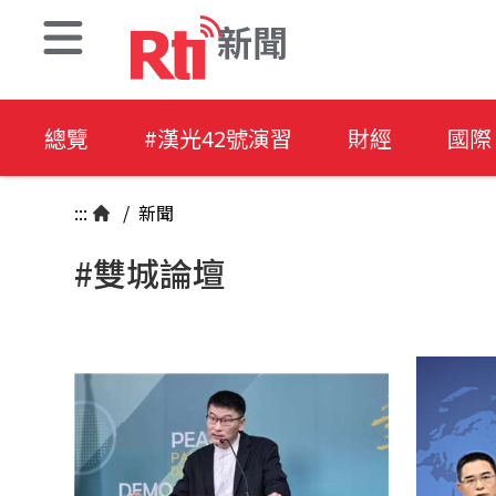
新聞
總覽
#漢光42號演習
財經
國際
:::
/
新聞
#雙城論壇