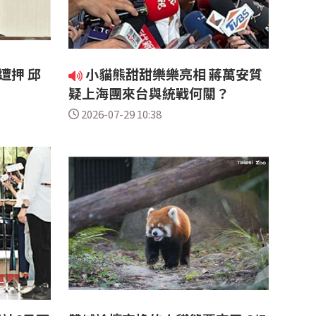
遭押 邱
小貓熊甜甜樂樂亮相 蔣萬安質
人
疑上海團來台與統戰何關？
2026-07-29 10:38