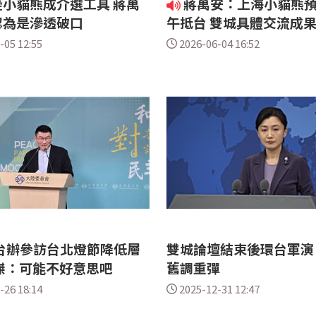
小貓熊成介選工具 蔣萬
蔣萬安：上海小貓熊預
認為是滲透破口
午抵台 雙城具體交流成
-05 12:55
2026-06-04 16:52
台辦參訪台北燈節降低層
雙城論壇結束後環台軍演
傑：可能不好意思吧
舊調重彈
-26 18:14
2025-12-31 12:47