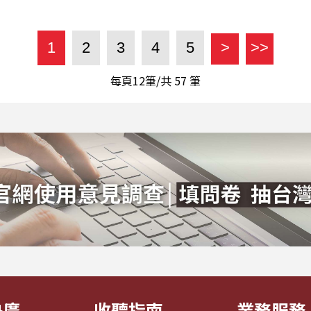
1
2
3
4
5
>
>>
每頁12筆/共
57
筆
央廣
收聽指南
業務服務