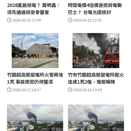
2028重啟核電？ 龔明鑫：
時間電價4倍價差扼殺電動
須先通過核安會審查
巴士？ 台電允諾檢討
2026-03-25 17:09
2026-03-25 12:35
竹園超高壓變電所火警再增
竹市竹園超高壓變電所起火
1死 事故原因仍待釐清
造成1死2傷、電壓瞬降
2026-03-17 18:27
2026-03-16 19:39