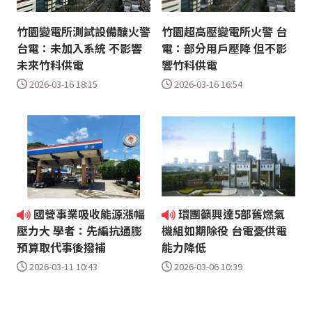
竹園變電所測試設備釀火警
竹園超高壓變電所火警 台
台電：未加入系統 不影響
電：部分用戶壓降 但不影
未來竹科供電
響竹科供電
2026-03-16 18:15
2026-03-16 16:54
國營事業吸收能源漲幅
環團籲興達5部舊燃氣
壓力大 學者：先編抗通膨
機組如期除役 台電憂供電
預算取代事後撥補
能力降低
2026-03-11 10:43
2026-03-06 10:39