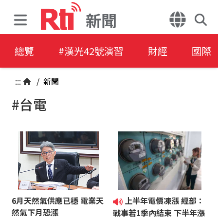
新聞
總覽
#漢光42號演習
財經
國際
:::
/
新聞
#台電
6月天然氣供應已穩 電業天
上半年電價凍漲 經部：
然氣下月恐漲
戰事若1季內結束 下半年漲