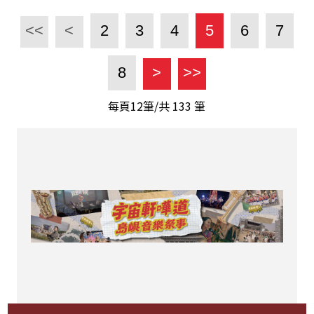
<<
<
2
3
4
5
6
7
8
>
>>
每頁12筆/共
133
筆