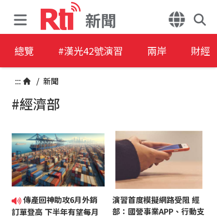
新聞
總覽
#漢光42號演習
兩岸
財經
:::
/
新聞
#經濟部
傳產回神助攻6月外銷
演習首度模擬網路受阻 經
部：國營事業APP、行動支
訂單登高 下半年有望每月