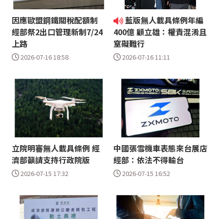
因應歐盟鋼鐵關稅配額制
藍版無人載具條例年編
經部祭2出口管理新制7/24
400億 顧立雄：權責混淆且
上路
窒礙難行
2026-07-16 18:58
2026-07-16 11:11
立院明審無人載具條例 經
中國張雪機車表態來台展店
濟部籲請支持行政院版
經部：依法不得輸台
2026-07-15 17:32
2026-07-15 16:52