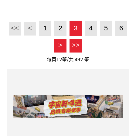
<<
<
1
2
3
4
5
6
>
>>
每頁12筆/共
492
筆