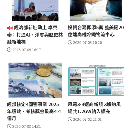
經濟部新址動土 卓榮
投資台灣再添5案 義美砸20
億建高雄冷鏈物流中心
泰：打造AI、淨零與歷史共
融新地標
2026-07-03 16:26
2026-07-09 16:17
經部核定4國營事業 2025
風電3-3選商新規 3解約風
年績效、考核獎金最高4.4
場共1.2GW納入擴充
個月
2026-07-02 21:01
2026-07-03 14:31