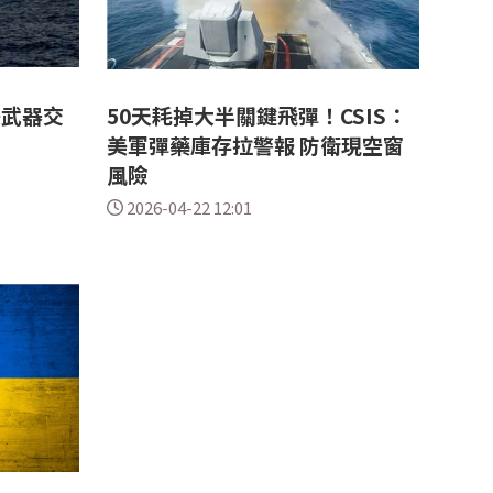
美武器交
50天耗掉大半關鍵飛彈！CSIS：
美軍彈藥庫存拉警報 防衛現空窗
風險
2026-04-22 12:01