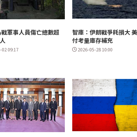
烏戰軍事人員傷亡總數超
智庫：伊朗戰爭耗損大 
萬人
付考量庫存補充
-02 09:17
2026-05-28 10:00