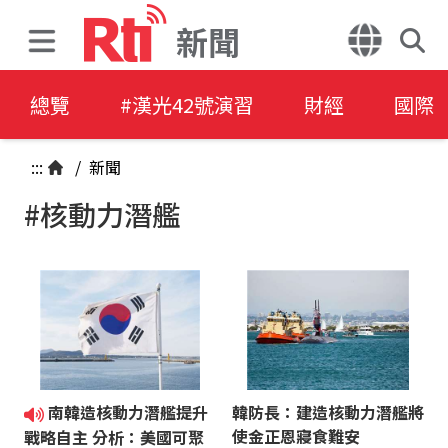
新聞
總覽
#漢光42號演習
財經
國際
:::
/
新聞
#核動力潛艦
南韓造核動力潛艦提升
韓防長：建造核動力潛艦將
使金正恩寢食難安
戰略自主 分析：美國可聚