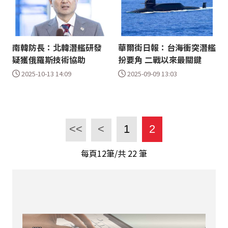
南韓防長：北韓潛艦研發
華爾街日報：台海衝突潛艦
疑獲俄羅斯技術協助
扮要角 二戰以來最關鍵
2025-10-13 14:09
2025-09-09 13:03
<<
<
1
2
每頁12筆/共
22
筆