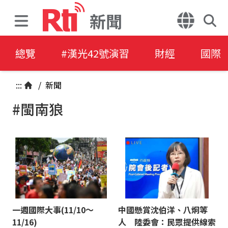
新聞
總覽
#漢光42號演習
財經
國際
:::
/
新聞
#閩南狼
一週國際大事(11/10～
中國懸賞沈伯洋、八炯等
11/16)
人 陸委會：民眾提供線索