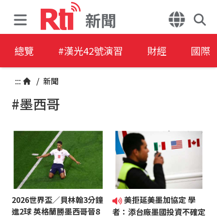
新聞
總覽
#漢光42號演習
財經
國際
:::
/
新聞
#墨西哥
2026世界盃／貝林翰3分鐘
美拒延美墨加協定 學
進2球 英格蘭勝墨西哥晉8
者：添台廠墨國投資不確定