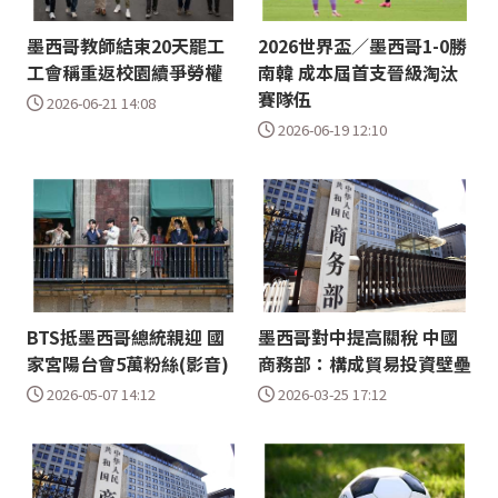
墨西哥教師結束20天罷工
2026世界盃／墨西哥1-0勝
工會稱重返校園續爭勞權
南韓 成本屆首支晉級淘汰
賽隊伍
2026-06-21 14:08
2026-06-19 12:10
BTS抵墨西哥總統親迎 國
墨西哥對中提高關稅 中國
家宮陽台會5萬粉絲(影音)
商務部：構成貿易投資壁壘
2026-05-07 14:12
2026-03-25 17:12