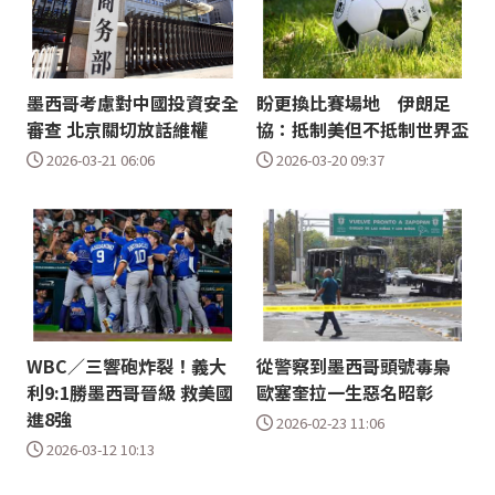
墨西哥考慮對中國投資安全
盼更換比賽場地 伊朗足
審查 北京關切放話維權
協：抵制美但不抵制世界盃
2026-03-21 06:06
2026-03-20 09:37
WBC／三響砲炸裂！義大
從警察到墨西哥頭號毒梟
利9:1勝墨西哥晉級 救美國
歐塞奎拉一生惡名昭彰
進8強
2026-02-23 11:06
2026-03-12 10:13