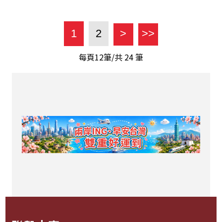
1
2
>
>>
每頁12筆/共
24
筆