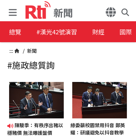
新聞
總覽
#漢光42號演習
財經
國際
:::
/
新聞
#施政總質詢
陳駿季：有秩序出豬以
綠委籲校園禁用抖音 鄭英
耀：研議避免以抖音教學
穩豬價 無法曝護盤價