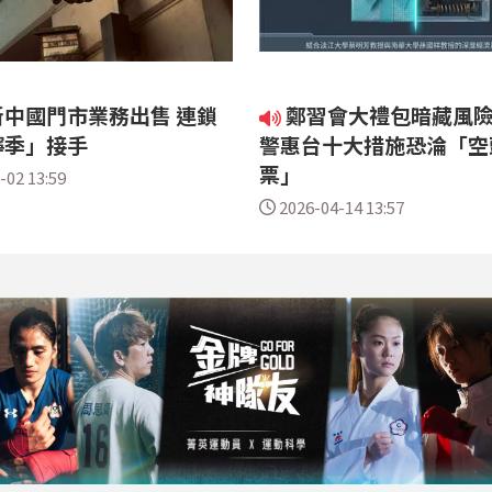
中國門市業務出售 連鎖
鄭習會大禮包暗藏風險
檸季」接手
警惠台十大措施恐淪「空
票」
-02 13:59
2026-04-14 13:57