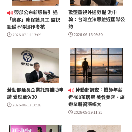
勞部公布新版指引 遇
歐盟重視外送勞權 洪申
翰：台灣立法思維近國際公
「奧客」應保護員工 監視
約
設備不得挪作考核
2026-06-18 09:30
2026-07-14 17:09
勞動部延長企業托育補助申
勞動部調查：機師年薪
請 受理至9/30
近400萬居冠 美髮美容、旅
遊業薪資漲幅大
2026-06-13 16:28
2026-05-29 11:35