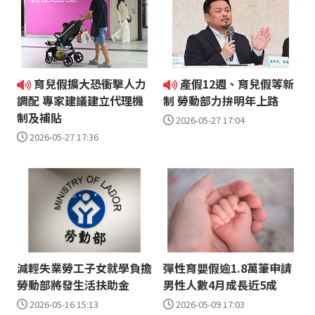
育兒假擴大恐衝擊人力
產假12週、育兒假等新
調配 專家建議建立代理機
制 勞動部力拚明年上路
制及補貼
2026-05-27 17:04
2026-05-27 17:36
減輕失業勞工子女就學負擔
彈性育嬰假逾1.8萬筆申請
勞動部將發生活扶助金
男性人數4月成長近5成
2026-05-16 15:13
2026-05-09 17:03