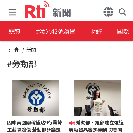
新聞
總覽
#漢光42號演習
財經
國際
:::
/
新聞
#勞動部
因應美國關稅補貼9行業勞
勞動部、經部建立強迫
工薪資逾億 勞動部研議是
勞動貨品審定機制 與美國