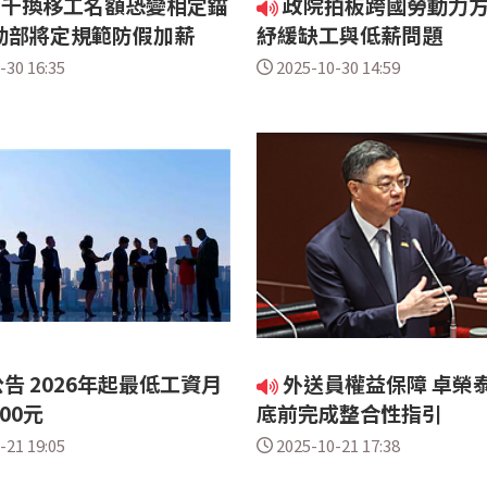
2千換移工名額恐變相定錨
政院拍板跨國勞動力方
動部將定規範防假加薪
紓緩缺工與低薪問題
-30 16:35
2025-10-30 14:59
告 2026年起最低工資月
外送員權益保障 卓榮泰
00元
底前完成整合性指引
-21 19:05
2025-10-21 17:38