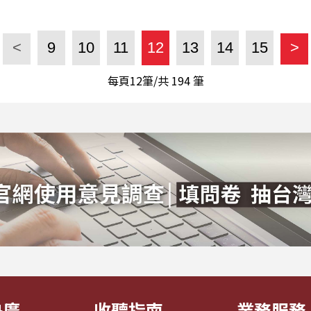
<
9
10
11
12
13
14
15
>
每頁12筆/共
194
筆
央廣
收聽指南
業務服務