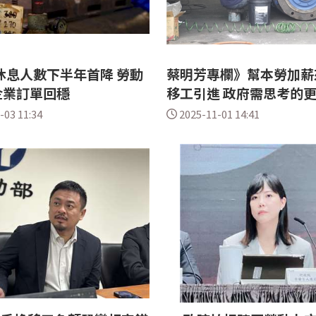
休息人數下半年首降 勞動
蔡明芳專欄》幫本勞加薪
企業訂單回穩
移工引進 政府需思考的
-03 11:34
2025-11-01 14:41