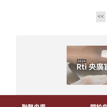
<<
聯繫央廣
關於