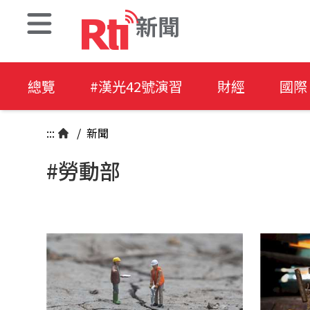
新聞
總覽
#漢光42號演習
財經
國際
:::
/
新聞
#勞動部