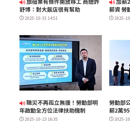
旅宿業有條件開放移工 商總許
加薪
舒博：對大飯店很有幫助
薪資 勞
2025-10-31 14:51
2025-10
職災不再孤立無援！勞動部明
勞動部公
年啟動全方位法律扶助機制
薪2萬95
2025-10-23 16:35
2025-10