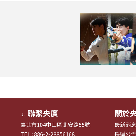
聯繫央廣
關於
:::
臺北市104中山區北安路55號
最新消
TEL : 886-2-28856168
採購公