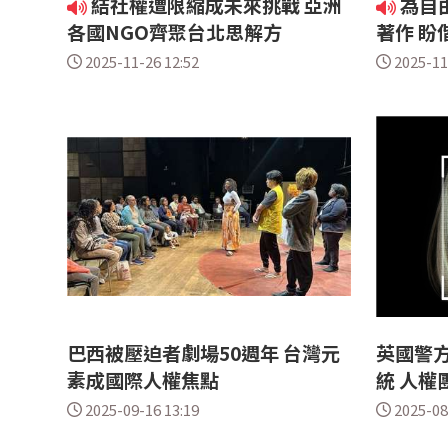
結社權遭限縮成未來挑戰 亞洲
為自
各國NGO齊聚台北思解方
著作 盼
2025-11-26 12:52
2025-11
巴西被壓迫者劇場50週年 台灣元
英國警
素成國際人權焦點
統 人權
2025-09-16 13:19
2025-08