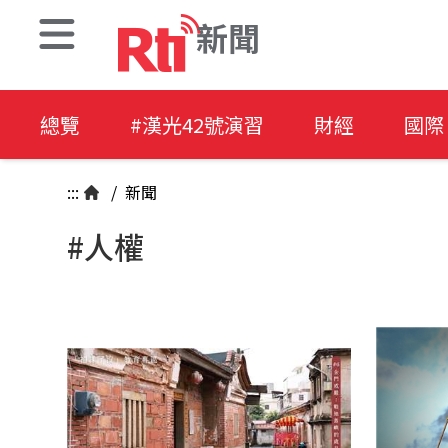
新聞
總覽
#漢光42號演習
財經
國際
:::
/
新聞
#人權