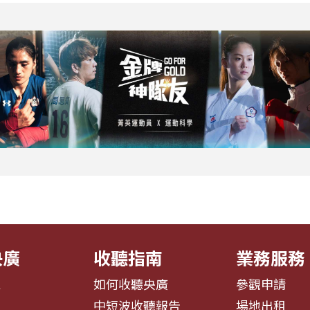
央廣
收聽指南
業務服務
息
如何收聽央廣
參觀申請
告
中短波收聽報告
場地出租