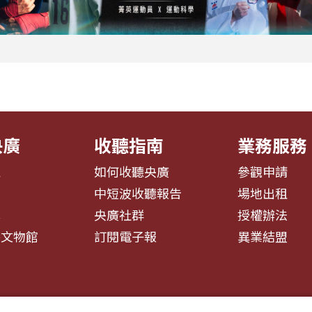
央廣
收聽指南
業務服務
息
如何收聽央廣
參觀申請
告
中短波收聽報告
場地出租
募
央廣社群
授權辦法
播文物館
訂閱電子報
異業結盟