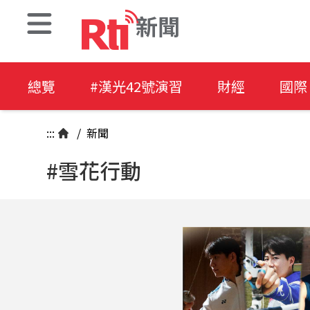
新聞
總覽
#漢光42號演習
財經
國際
:::
/
新聞
#雪花行動