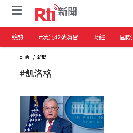
新聞
總覽
#漢光42號演習
財經
國際
:::
/
新聞
#凱洛格