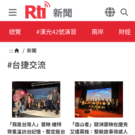
新聞
總覽
#漢光42號演習
兩岸
財經
:::
/
新聞
#台捷交流
「我是台灣人」首映 維特
「造山者」歐洲首映在捷克
齊重溫訪台記憶、堅定挺台
艾達莫娃：堅毅故事很感人