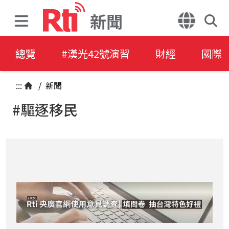
新聞
總覽
#漢光42號演習
財經
國際
:::
/
新聞
#驅逐移民