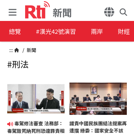
新聞
總覽
#漢光42號演習
兩岸
財經
:::
/
新聞
#刑法
毒駕修法審查 法務部：
譴責中國民族團結法提案再
遭擋 綠委：國家安全不該
毒駕致死納死刑恐違罪責相