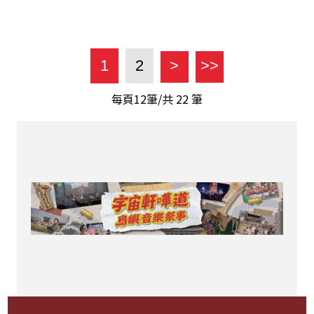
1
2
>
>>
每頁12筆/共
22
筆