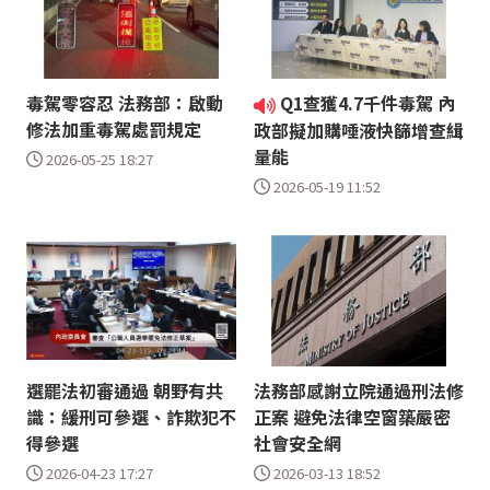
毒駕零容忍 法務部：啟動
Q1查獲4.7千件毒駕 內
修法加重毒駕處罰規定
政部擬加購唾液快篩增查緝
量能
2026-05-25 18:27
2026-05-19 11:52
選罷法初審通過 朝野有共
法務部感謝立院通過刑法修
識：緩刑可參選、詐欺犯不
正案 避免法律空窗築嚴密
得參選
社會安全網
2026-04-23 17:27
2026-03-13 18:52