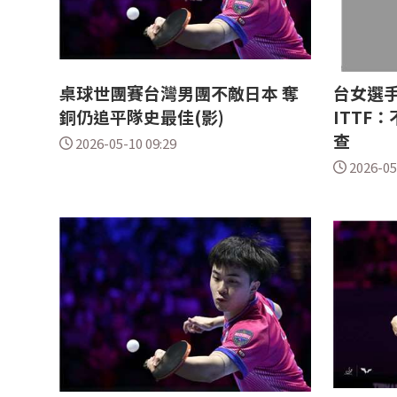
桌球世團賽台灣男團不敵日本 奪
台女選
銅仍追平隊史最佳(影)
ITTF
查
2026-05-10 09:29
2026-05