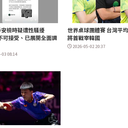
手安檢時疑遭性騷擾
世界桌球團體賽 台灣平均
：不可接受、已展開全面調
將首戰宰韓國
2026-05-02 20:37
-03 08:14