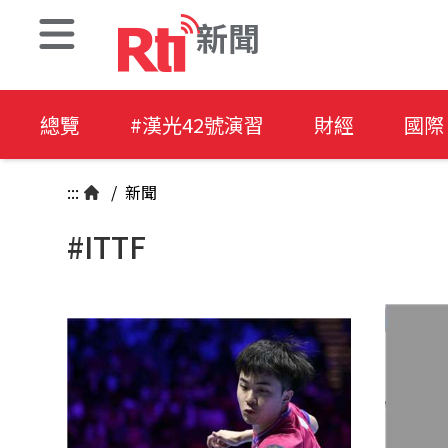
新聞
總覽
#漢光42號演習
財經
國際
:::
/
新聞
#ITTF