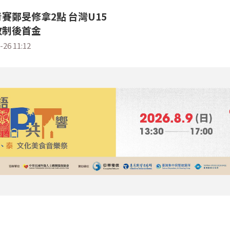
賽鄭旻修拿2點 台灣U15
改制後首金
-26 11:12