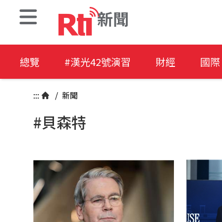
新聞
總覽
#漢光42號演習
財經
國際
:::
/
新聞
#貝森特