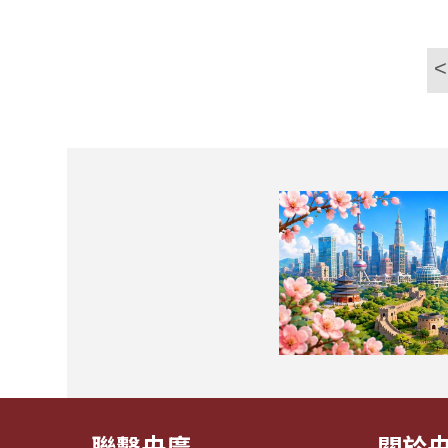
<
聯繫央廣
關於