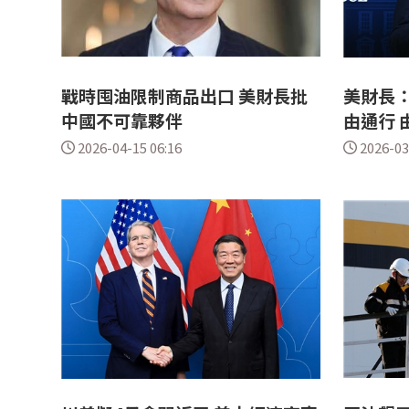
戰時囤油限制商品出口 美財長批
美財長
中國不可靠夥伴
由通行 
2026-04-15 06:16
2026-03