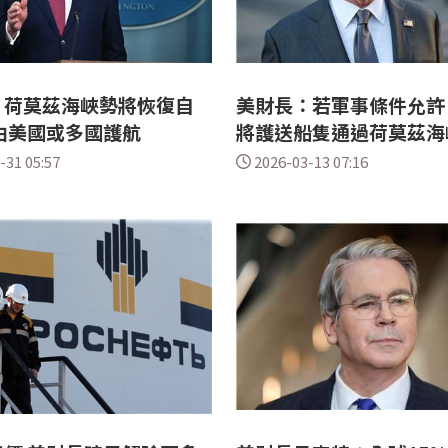
：荷莫茲海峽勢將恢復自
美財長：若軍事條件允許
由美國或多國護航
將護送船隻通過荷莫茲海
-31 05:57
2026-03-13 07:16