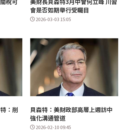
%關稅可
美財長貝森特3月中會何立峰 川習
會是否如期舉行受矚目
2026-03-03 15:05
森特：削
貝森特：美財政部高層上週訪中
強化溝通管道
2026-02-10 09:45