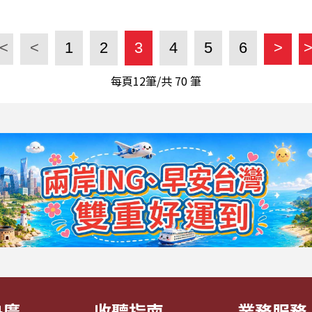
<
<
1
2
3
4
5
6
>
每頁12筆/共
70
筆
央廣
收聽指南
業務服務