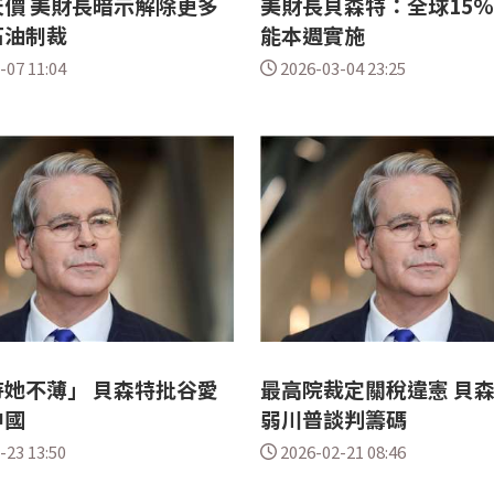
價 美財長暗示解除更多
美財長貝森特：全球15
石油制裁
能本週實施
-07 11:04
2026-03-04 23:25
她不薄」 貝森特批谷愛
最高院裁定關稅違憲 貝
中國
弱川普談判籌碼
-23 13:50
2026-02-21 08:46