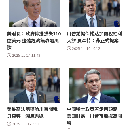
美財長：政府停擺損失110
川普拋健保補貼加關稅紅利
億美元 整體經濟無衰退風
大餅 貝森特：非正式提案
險
2025-11-10 10:12
2025-11-24 11:43
美最高法院辯論川普關稅
中國稀土政策若走回頭路
貝森特：深感樂觀
美國財長：川普可能提高關
稅
2025-11-06 09:08