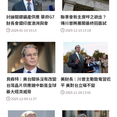
討論關鍵礦產供應 華府G7
聯準會新主席呼之欲出？
財長會邀印度澳洲與會
傳川普將展開最終回面試
2026-01-10 10:13
2025-12-10 13:18
貝森特：美台關係沒有改變
美財長：川普主動致電習近
台灣晶片供應鏈中斷是全球
平 美對台立場不變
最大經濟威脅
2025-11-26 13:01
2025-12-04 11:37