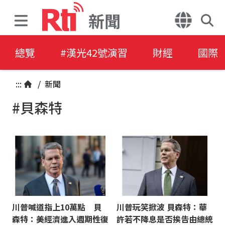
新聞
總覽
#漢光42號演習
財經
國際
:::
/
新聞
#貝森特
川普喊道指上10萬點 貝
川普玩笑掀波 貝森特：華
森特：美經濟進入週期性復
許若不降息是否挨告由總統