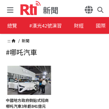
新聞
總覽
#漢光42號演習
財經
國際
:::
/
新聞
#哪吒汽車
中國地方政府倒貼式招商
哪吒汽車3年虧841億元