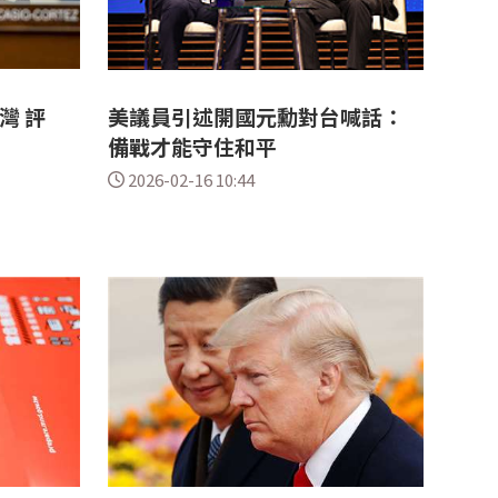
灣 評
美議員引述開國元勳對台喊話：
備戰才能守住和平
2026-02-16 10:44