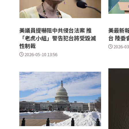
美議員提嚇阻中共侵台法案 推
美最新
「老虎小組」警告犯台將受毀滅
台 陸委
性制裁
2026-03
2026-05-10 13:56