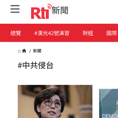
新聞
總覽
#漢光42號演習
財經
國際
:::
/
新聞
#中共侵台