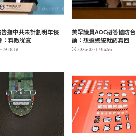
報告指中共未計劃明年侵
美眾議員AOC避答協防台
會：料敵從寬
論：想選總統就認真回
-19 18:18
2026-02-17 06:56