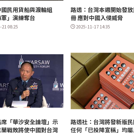
中國民用貨船與渡輪組
路透：台灣本週開始發放
海軍」演練奪台
冊 應對中國入侵威脅
-21 08:25
2025-11-17 14:35
出席「華沙安全論壇」示
路透社：台灣將發新版民
克蘭戰敗將使中國對台灣
任何「已投降宣稱」均屬