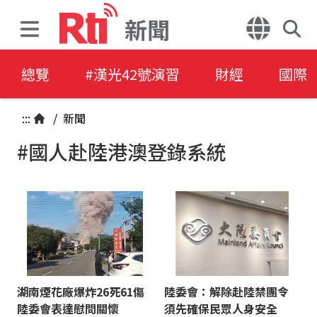
新聞
總覽
#漢光42號演習
財經
國際
:::
/
新聞
#國人赴陸港澳登錄系統
湖南煙花廠爆炸26死61傷
陸委會：解除赴陸禁團令
陸委會表達慰問關懷
須先確保民眾人身安全