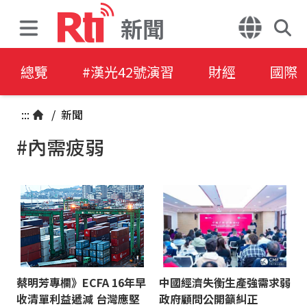
新聞
總覽
#漢光42號演習
財經
國際
:::
/
新聞
#內需疲弱
蔡明芳專欄》ECFA 16年早
中國經濟失衡生產強需求弱
收清單利益遞減 台灣應堅
政府顧問公開籲糾正