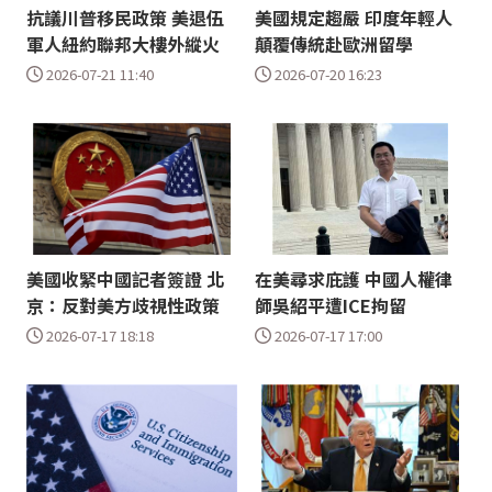
抗議川普移民政策 美退伍
美國規定趨嚴 印度年輕人
軍人紐約聯邦大樓外縱火
顛覆傳統赴歐洲留學
2026-07-21 11:40
2026-07-20 16:23
美國收緊中國記者簽證 北
在美尋求庇護 中國人權律
京：反對美方歧視性政策
師吳紹平遭ICE拘留
2026-07-17 18:18
2026-07-17 17:00