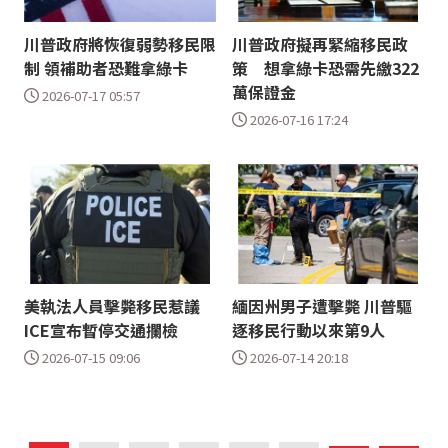
川普政府將恢復弱勢移民限
川普政府擬再緊縮移民政
制 領補助者恐難拿綠卡
策 想拿綠卡恐需先繳322
萬保證金
2026-07-17 05:57
2026-07-16 17:24
美執法人員擊斃移民惹議
緬因州男子遭擊斃 川普驅
ICE宣布暫停交通攔檢
逐移民行動以來第9人
2026-07-15 09:06
2026-07-14 20:18