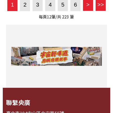
1
2
3
4
5
6
>
>>
每頁12筆/共
223
筆
聯繫央廣