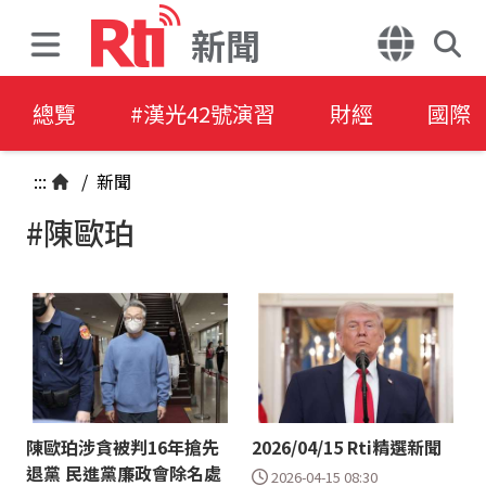
新聞
總覽
#漢光42號演習
財經
國際
:::
/
新聞
#陳歐珀
陳歐珀涉貪被判16年搶先
2026/04/15 Rti精選新聞
退黨 民進黨廉政會除名處
2026-04-15 08:30