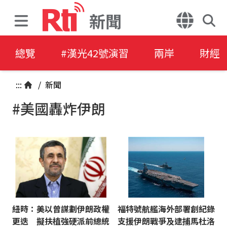
新聞
總覽
#漢光42號演習
兩岸
財經
:::
/
新聞
#美國轟炸伊朗
紐時：美以曾謀劃伊朗政權
福特號航艦海外部署創紀錄
更迭 擬扶植強硬派前總統
支援伊朗戰爭及逮捕馬杜洛