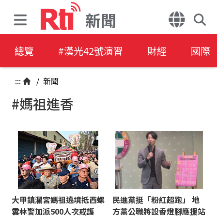
新聞
總覽
#漢光42號演習
財經
國際
:::
/
新聞
#媽祖進香
大甲鎮瀾宮媽祖遶境抵西螺
民進黨挺「粉紅超跑」 地
雲林警加派500人次戒護
方黨公職將設香燈腳應援站