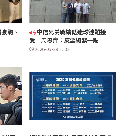
曾豪駒、
中信兄弟戰績低迷球迷難接
受 周思齊：皮要繃緊一點
2026-05-29 12:32