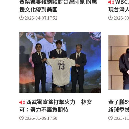
費柴德妻韓納談對台灣印象 盼應
WB
援文化帶到美國
現台灣
2026-04-07 17:52
2026-03
西武獅寄望打擊火力 林安
黃子鵬5
可：努力不辜負期待
新球季披
2026-01-09 17:50
2025-11