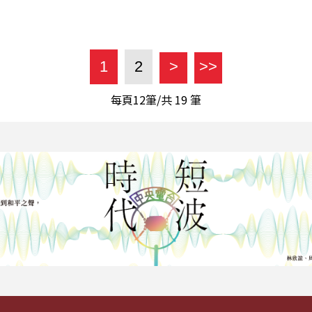
1
2
>
>>
每頁12筆/共
19
筆