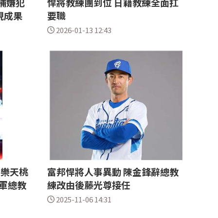
捕嫌犯
悍將教練團到位 日籍教練全面扛
現成果
要職
2026-01-13 12:43
 樂天桃
富邦悍將人事異動 陳金鋒辭總教
軍總教
練改由後藤光尊接任
2025-11-06 14:31