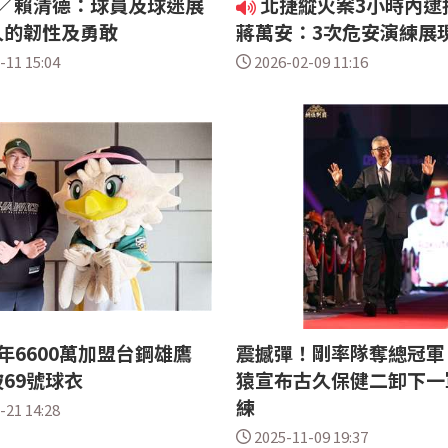
C／賴清德：球員及球迷展
北捷縱火案3小時內逮
人的韌性及勇敢
蔣萬安：3次危安演練展
-11 15:04
2026-02-09 11:16
年6600萬加盟台鋼雄鷹
震撼彈！剛率隊奪總冠軍
69號球衣
猿宣布古久保健二卸下一
練
-21 14:28
2025-11-09 19:37