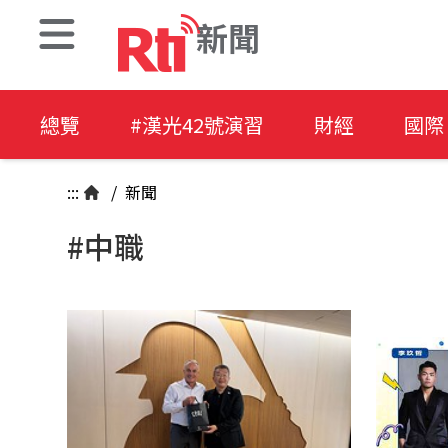
新聞
總覽
#漢光42號演習
財經
國際
:::
/
新聞
#中職