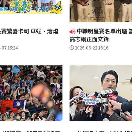
賽驚喜卡司 草蜢、蕭煌
中職明星賽名單出爐 
高志綱正面交鋒
-07 15:24
2026-06-22 18:16